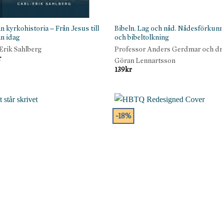
n kyrkohistoria – Från Jesus till
Bibeln. Lag och nåd. Nådesförkun
n idag
och bibeltolkning
Erik Sahlberg
Professor Anders Gerdmar och d
r
Göran Lennartsson
139
kr
-18%