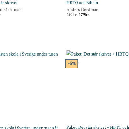
tår skrivet
HBTQ och Bibeln
rs Gerdmar
Anders Gerdmar
Det
Det
r
219
kr
179
kr
ursprungliga
nuvarande
priset
priset
var:
är:
219kr.
179kr.
-5%
Paket: Det står skrivet + HBTQ oc
en skola i Sverige under tusen år