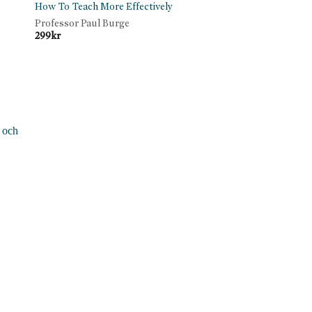
How To Teach More Effectively
Professor Paul Burge
299
kr
h