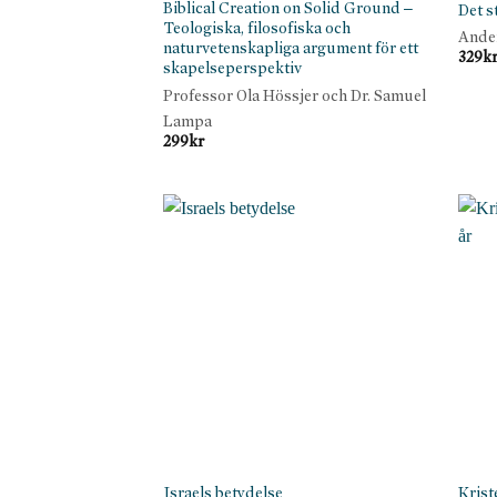
Biblical Creation on Solid Ground –
Det s
Teologiska, filosofiska och
Ande
naturvetenskapliga argument för ett
329
k
skapelseperspektiv
Professor Ola Hössjer och Dr. Samuel
Lampa
299
kr
Israels betydelse
Krist