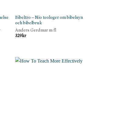
nelse
Bibeltro – Nio teologer om bibelsyn
och bibelbruk
r
Anders Gerdmar m fl
329
kr