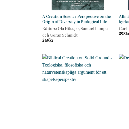
A Creation Science Perspective on the
Allmä
Origin of Diversity in Biological Life
kyrka
Editors: Ola Hössjer, Samuel Lampa
Carl-
398
k
och Göran Schmidt
249
kr