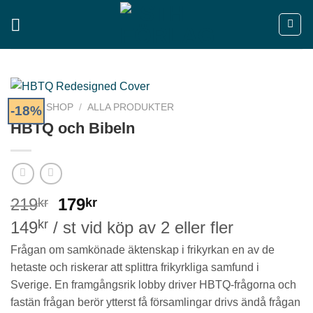
Skip
to
content
HEM
/
SHOP
/
ALLA PRODUKTER
-18%
HBTQ och Bibeln
Det
Det
219
179
kr
kr
ursprungliga
nuvarande
kr
149
/ st vid köp av 2 eller fler
priset
priset
Frågan om samkönade äktenskap i frikyrkan en av de
var:
är:
hetaste och riskerar att splittra frikyrkliga samfund i
219kr.
179kr.
Sverige. En framgångsrik lobby driver HBTQ-frågorna och
fastän frågan berör ytterst få församlingar drivs ändå frågan