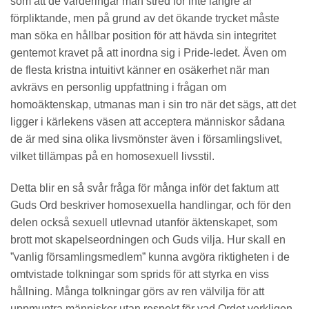
som att de värderingar man stred för inte längre är
förpliktande, men på grund av det ökande trycket måste
man söka en hållbar position för att hävda sin integritet
gentemot kravet på att inordna sig i Pride-ledet. Även om
de flesta kristna intuitivt känner en osäkerhet när man
avkrävs en personlig uppfattning i frågan om
homoäktenskap, utmanas man i sin tro när det sägs, att det
ligger i kärlekens väsen att acceptera människor sådana
de är med sina olika livsmönster även i församlingslivet,
vilket tillämpas på en homosexuell livsstil.
Detta blir en så svår fråga för många inför det faktum att
Guds Ord beskriver homosexuella handlingar, och för den
delen också sexuell utlevnad utanför äktenskapet, som
brott mot skapelseordningen och Guds vilja. Hur skall en
”vanlig församlingsmedlem” kunna avgöra riktigheten i de
omtvistade tolkningar som sprids för att styrka en viss
hållning. Många tolkningar görs av ren välvilja för att
uppmuntra människor utan respekt för vad Ordet verkligen