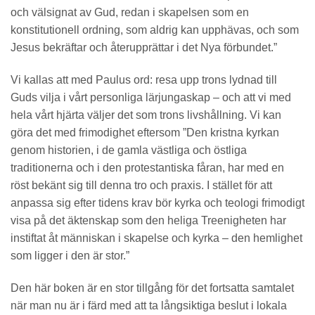
och välsignat av Gud, redan i skapelsen som en
konstitutionell ordning, som aldrig kan upphävas, och som
Jesus bekräftar och återupprättar i det Nya förbundet.”
Vi kallas att med Paulus ord: resa upp trons lydnad till
Guds vilja i vårt personliga lärjungaskap – och att vi med
hela vårt hjärta väljer det som trons livshållning. Vi kan
göra det med frimodighet eftersom ”Den kristna kyrkan
genom historien, i de gamla västliga och östliga
traditionerna och i den protestantiska fåran, har med en
röst bekänt sig till denna tro och praxis. I stället för att
anpassa sig efter tidens krav bör kyrka och teologi frimodigt
visa på det äktenskap som den heliga Treenigheten har
instiftat åt människan i skapelse och kyrka – den hemlighet
som ligger i den är stor.”
Den här boken är en stor tillgång för det fortsatta samtalet
när man nu är i färd med att ta långsiktiga beslut i lokala